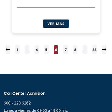
VER MÁS
1
…
4
5
6
7
8
…
33