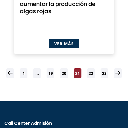
aumentar la producción de
algas rojas
VER MÁS
1
…
19
20
21
22
23