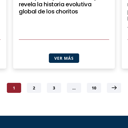
revela la historia evolutiva
global de los choritos
VER MÁS
1
2
3
…
10