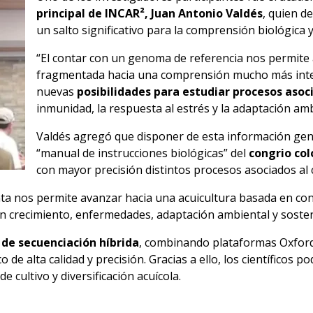
principal de INCAR², Juan Antonio Valdés
, quien d
un salto significativo para la comprensión biológica 
“El contar con un genoma de referencia nos permite
fragmentada hacia una comprensión mucho más integ
nuevas
posibilidades para estudiar procesos aso
inmunidad, la respuesta al estrés y la adaptación ambi
Valdés agregó que disponer de esta información gené
“manual de instrucciones biológicas” del
congrio co
con mayor precisión distintos procesos asociados al c
nta nos permite avanzar hacia una acuicultura basada en c
 crecimiento, enfermedades, adaptación ambiental y sosteni
 de secuenciación híbrida
, combinando plataformas Oxford
de alta calidad y precisión. Gracias a ello, los científicos 
 cultivo y diversificación acuícola.