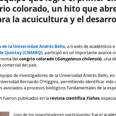
io colorado, un hito que abr
a la acuicultura y el desarrol
a de la Universidad Andrés Bello
, a través de académicos e
 de Quintay (CIMARQ)
, participó en un importante avance cie
genoma del
congrio colorado (
Genypterus chilensis
)
, una d
 comercial del país.
equipo de investigadores de la Universidad Andrés Bello, en 
Universidad Bernardo O’Higgins, permitiendo identificar más 
s asociados a procesos biológicos fundamentales de la espe
ón fueron publicados en la
revista científica
Fishes
, especi
Uno de los investigadores participantes fue el acadé