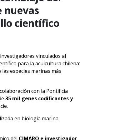
e nuevas
lo científico
 investigadores vinculados al
ntífico para la acuicultura chilena:
e las especies marinas más
colaboración con la Pontificia
de
35 mil genes codificantes y
cie.
alizada en biología marina,
mico del
CIMARQ e investigador