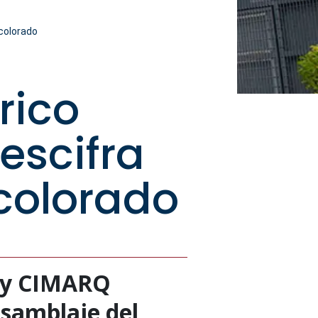
 colorado
rico
escifra
colorado
o y CIMARQ
nsamblaje del