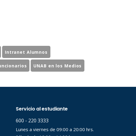
Intranet Alumnos
uncionarios
UNAB en los Medios