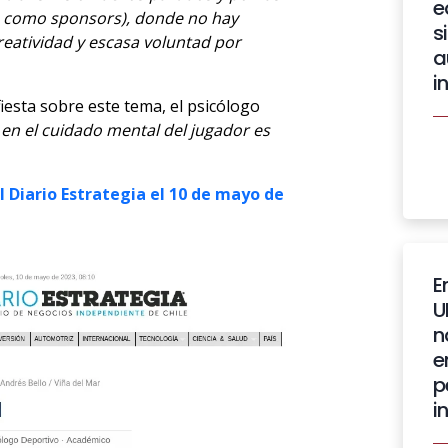
e
o como sponsors), donde no hay
s
reatividad y escasa voluntad por
a
i
iesta sobre este tema, el psicólogo
r en el cuidado mental del jugador es
l Diario Estrategia el 10 de mayo de
E
U
n
e
p
i