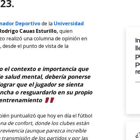
23.
nador Deportivo
de la
Universidad
Rodrigo Cauas Esturillo,
quien
zo realizó una columna de opinión en
I
 desde el punto de vista de la
l
p
p
o el contexto e importancia que
r
e salud mental, debería ponerse
ograr que el jugador se sienta
ancha o resguardarlo en su propio
 entrenamiento
bién puntualizó que hoy en día el fútbol
na de confort, donde los clubes están
revivencia (aunque parezca increíble
¿
 transmisión de los partidos y por las