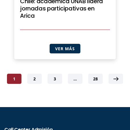
Chile: académica UNAB lidera
jornadas participativas en
Arica
VER MÁS
1
2
3
…
28