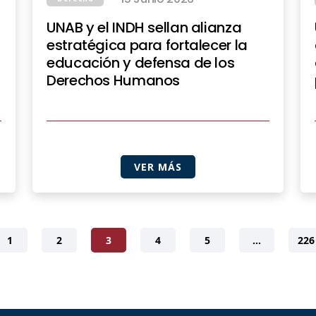
UNAB y el INDH sellan alianza
estratégica para fortalecer la
educación y defensa de los
Derechos Humanos
VER MÁS
1
2
3
4
5
…
226