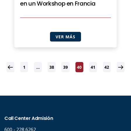
en un Workshop en Francia
VER MÁS
1
…
38
39
40
41
42