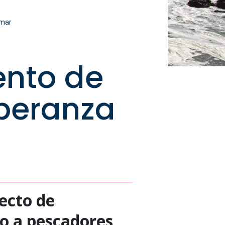
 mar
ento de
speranza
ecto de
to a pescadores