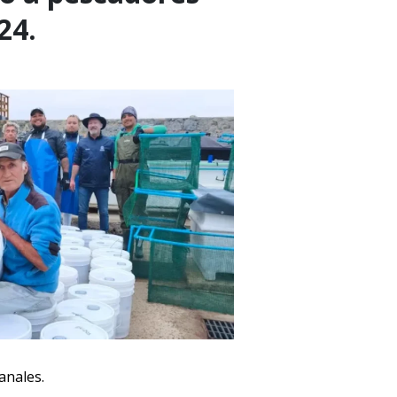
24.
anales.