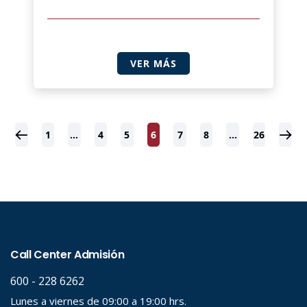
VER MÁS
1
…
4
5
6
7
8
…
26