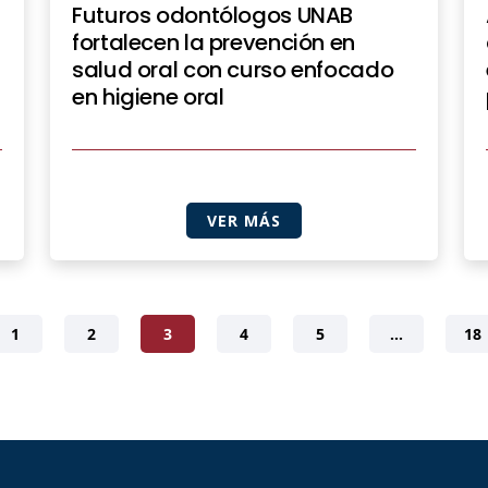
Futuros odontólogos UNAB
fortalecen la prevención en
salud oral con curso enfocado
en higiene oral
VER MÁS
1
2
3
4
5
…
18