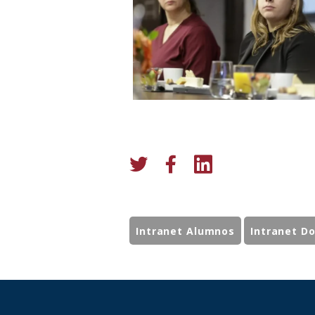
Intranet Alumnos
Intranet D