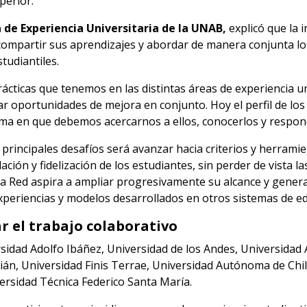
perior.
 de Experiencia Universitaria de la UNAB,
explicó que la 
 compartir sus aprendizajes y abordar de manera conjunta lo
tudiantiles.
cticas que tenemos en las distintas áreas de experiencia un
car oportunidades de mejora en conjunto. Hoy el perfil de lo
rma en que debemos acercarnos a ellos, conocerlos y respond
 principales desafíos será avanzar hacia criterios y herra
ación y fidelización de los estudiantes, sin perder de vista l
 la Red aspira a ampliar progresivamente su alcance y gener
experiencias y modelos desarrollados en otros sistemas de e
r el trabajo colaborativo
sidad Adolfo Ibáñez, Universidad de los Andes, Universidad 
ián, Universidad Finis Terrae, Universidad Autónoma de Chil
versidad Técnica Federico Santa María.