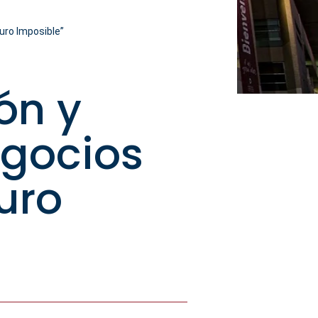
uro Imposible”
ón y
egocios
uro