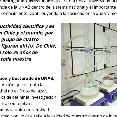
 Bello, Julio Castro
, indicó que “ser la única universidad p
ncia de la UNAB dentro del sistema nacional y el importante 
conocimiento, contribuyendo a la sociedad en la que vivimo
ctividad científica y es
 Chile y el mundo, por
o grupo de cuatro
figuran ahí (U. De Chile,
 solo 35 años de
a toda nuestra
ción y Doctorado de UNAB,
posición que ostenta la
ái no es fruto del azar,
ica de definir la investigación
ento como pilares
omos la única universidad
la medición, lo que refleja la calidad de nuestro cuerpo de i