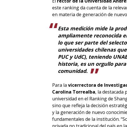
El
rector de la Universidad Andrés
este ranking da cuenta de la releva
en materia de generación de nuevo 
Esta medición mide la produ
ampliamente reconocida en
lo que ser parte del select
universidades chilenas que 
PUC y UdC), teniendo UNAB
historia, es un orgullo par
comunidad.
Para la
vicerrectora de Investiga
Carolina Torrealba
, la destacada 
universidad en el Ranking de Shangh
sino que refleja la decisión estratég
y la generación de nuevo conocimi
fundamentales de la institución. “S
privada no tradicional del país en 