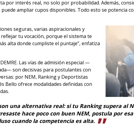
ta por interés real, no solo por probabilidad. Además, consi
 puede ampliar cupos disponibles. Todo esto se potencia con
ciones seguras, varias aspiracionales y
reflejar tu vocación, porque el sistema te
ás alta donde cumpliste el puntaje”, enfatiza
l DEMRE. Las vías de admisión especial —
izada— son decisivas para postulantes con
iversas: por NEM, Ranking y Deportistas
és Bello ofrece modalidades definidas con
das.
on una alternativa real: si tu Ranking supera al NE
gresaste hace poco con buen NEM, postula por esa 
cluso cuando la competencia es alta.