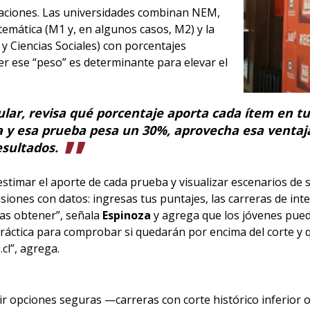
raciones. Las universidades combinan NEM,
mática (M1 y, en algunos casos, M2) y la
 y Ciencias Sociales) con porcentajes
r ese “peso” es determinante para elevar el
lar, revisa qué porcentaje aporta cada ítem en tu 
a y esa prueba pesa un 30%, aprovecha esa ventaj
sultados.
timar el aporte de cada prueba y visualizar escenarios de se
isiones con datos: ingresas tus puntajes, las carreras de i
ías obtener”, señala
Espinoza
y agrega que los jóvenes pued
ctica para comprobar si quedarán por encima del corte y qu
cl”, agrega.
cluir opciones seguras —carreras con corte histórico inferior