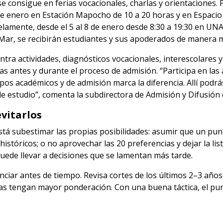
 consigue en ferias vocacionales, charlas y orientaciones.
 de enero en Estación Mapocho de 10 a 20 horas y en Espacio 
elamente, desde el 5 al 8 de enero desde 8:30 a 19:30 en UN
 Mar, se recibirán estudiantes y sus apoderados de manera 
ra actividades, diagnósticos vocacionales, interescolares y
s antes y durante el proceso de admisión. “Participa en las
pos académicos y de admisión marca la diferencia. Allí podr
e estudio”, comenta la subdirectora de Admisión y Difusión d
vitarlos
stá subestimar las propias posibilidades: asumir que un pun
históricos; o no aprovechar las 20 preferencias y dejar la li
puede llevar a decisiones que se lamentan más tarde.
iar antes de tiempo. Revisa cortes de los últimos 2–3 años, 
as tengan mayor ponderación. Con una buena táctica, el pun