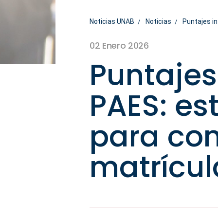
Noticias UNAB
Noticias
Puntajes in
02 Enero 2026
Puntajes
PAES: es
para con
matrícul