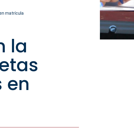
en matrícula
 la
retas
s en