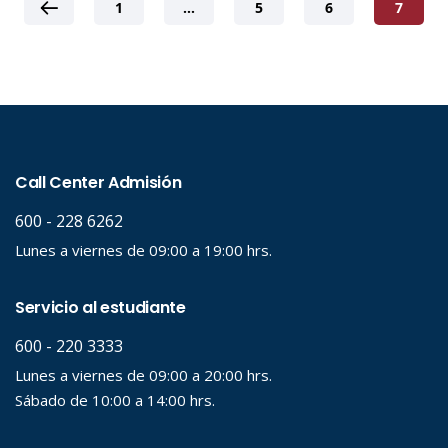
1
…
5
6
7