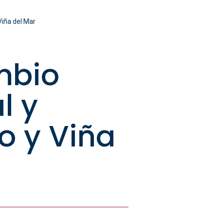
Viña del Mar
mbio
l y
o y Viña