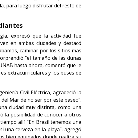
da, para luego disfrutar del resto de
diantes
gía, expresó que la actividad fue
a vez en ambas ciudades y destacó
tábamos, caminar por los sitios más
 sorprendió “el tamaño de las dunas
a UNAB hasta ahora, comentó que le
res extracurriculares y los buses de
niería Civil Eléctrica, agradeció la
a del Mar de no ser por este paseo”.
 una ciudad muy distinta, como una
 la posibilidad de conocer a otros
tiempo allí. “En Brasil tenemos una
 ni una cerveza en la playa”, agregó
rios bien equipados donde realiza su