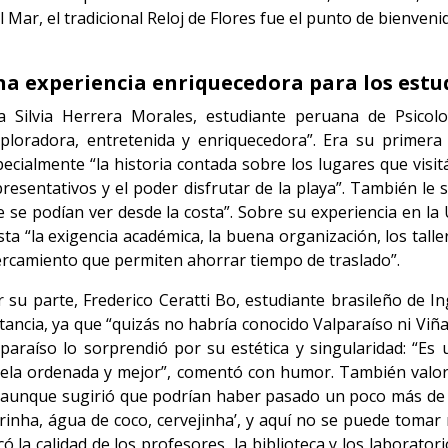
 Mar, el tradicional Reloj de Flores fue el punto de bienveni
a experiencia enriquecedora para los estu
a Silvia Herrera Morales, estudiante peruana de Psicolo
xploradora, entretenida y enriquecedora”. Era su primer
ecialmente “la historia contada sobre los lugares que visi
resentativos y el poder disfrutar de la playa”. También le
e se podían ver desde la costa”. Sobre su experiencia en l
ta “la exigencia académica, la buena organización, los talle
ercamiento que permiten ahorrar tiempo de traslado”.
 su parte, Frederico Ceratti Bo, estudiante brasileño de Inge
tancia, ya que “quizás no habría conocido Valparaíso ni Viñ
lparaíso lo sorprendió por su estética y singularidad: “Es
vela ordenada y mejor”, comentó con humor. También valoró
a, aunque sugirió que podrían haber pasado un poco más de 
pirinha, água de coco, cervejinha’, y aquí no se puede tomar
có la calidad de los profesores, la biblioteca y los laborato