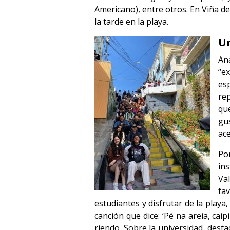
Americano), entre otros. En Viña del
la tarde en la playa.
Un
An
“e
esp
rep
qu
gus
ac
Por
ins
Va
fa
estudiantes y disfrutar de la play
canción que dice: ‘Pé na areia, cai
riendo. Sobre la universidad, desta