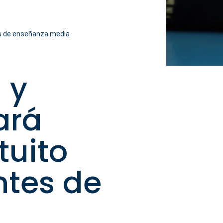
tes de enseñanza media
 y
ará
tuito
ntes de