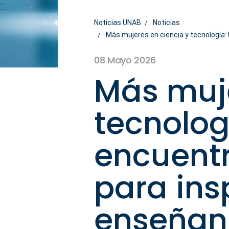
Noticias UNAB
Noticias
Más mujeres en ciencia y tecnología:
08 Mayo 2026
Más muje
tecnolog
encuentr
para ins
enseñan