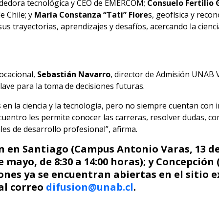
dedora tecnológica y CEO de EMERCOM;
Consuelo Fertilio
e Chile; y
María Constanza “Tati” Flore
s, geofísica y recon
us trayectorias, aprendizajes y desafíos, acercando la cienc
vocacional,
Sebastián Navarro
, director de Admisión UNAB V
lave para la toma de decisiones futuras.
 en la ciencia y la tecnología, pero no siempre cuentan con
ncuentro les permite conocer las carreras, resolver dudas, c
les de desarrollo profesional”, afirma.
n en Santiago (Campus Antonio Varas, 13 de 
e mayo, de 8:30 a 14:00 horas); y Concepción 
iones ya se encuentran abiertas en el sitio e
al correo
difusion@unab.cl
.