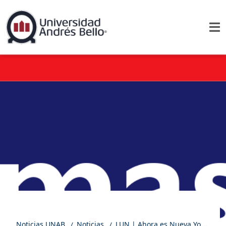
Noticias UNAB
Noticias
LUN | Ahora es Nueva York: cobrará peaje a los autos que ingresen a Manhattan