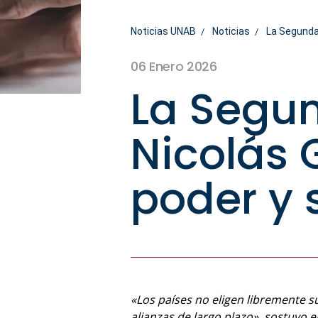
Noticias UNAB
Noticias
La Segunda 
06 Enero 2026
La Segu
Nicolás 
poder y 
«Los países no eligen libremente s
alianzas de largo plazo», sostuvo e