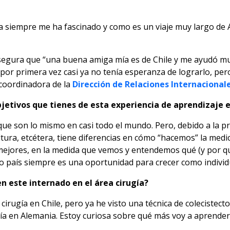
 siempre me ha fascinado y como es un viaje muy largo de A
asegura que “una buena amiga mía es de Chile y me ayudó m
B por primera vez casi ya no tenía esperanza de lograrlo, pe
 coordinadora de la
Dirección de Relaciones Internacional
bjetivos que tienes de esta experiencia de aprendizaje 
que son lo mismo en casi todo el mundo. Pero, debido a la p
ultura, etcétera, tiene diferencias en cómo “hacemos” la medi
ejores, en la medida que vemos y entendemos qué (y por qu
o país siempre es una oportunidad para crecer como individ
 este internado en el área cirugía?
cirugía en Chile, pero ya he visto una técnica de coleciste
gía en Alemania. Estoy curiosa sobre qué más voy a aprender.