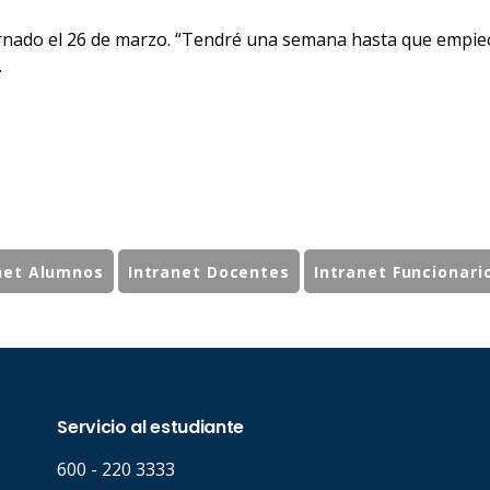
ternado el 26 de marzo. “Tendré una semana hasta que empie
.
net Alumnos
Intranet Docentes
Intranet Funcionari