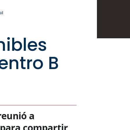
il
nibles
entro B
reunió a
n para compartir