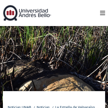
Noticias UNAB
Noticias
La Estrella de Valparaíso | Geólogas viñamarinas hallaron nuevo moái en Rapa Nui