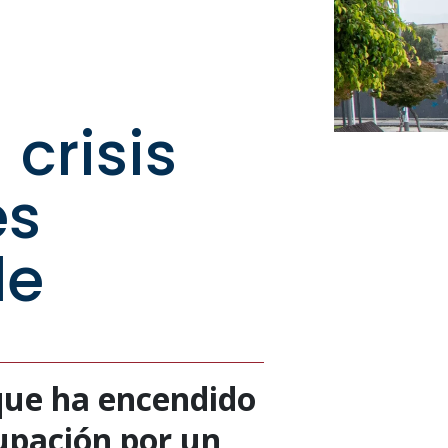
 crisis
es
le
 que ha encendido
upación por un