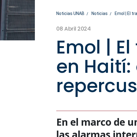
Noticias UNAB
Noticias
Emol | El t
08 Abril 2024
Emol | El
en Haití:
repercus
En el marco de u
las alarmas inte