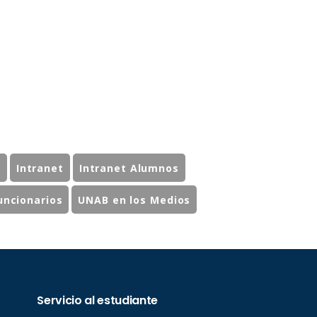
s
Intranet
Intranet Alumnos
uncionarios
UNAB en los Medios