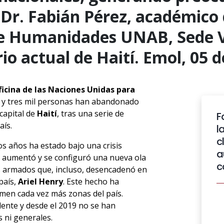
 Dr. Fabián Pérez, académico 
 Humanidades UNAB, Sede Vi
io actual de Haití. Emol, 05 d
ficina de las Naciones Unidas para
a y tres mil personas han abandonado
 capital de
Haití
, tras una serie de
F
aís.
l
c
os años ha estado bajo una crisis
a
ta aumentó y se configuró una nueva ola
c
s armados que, incluso, desencadenó en
país,
Ariel Henry
. Este hecho ha
omen cada vez más zonas del país.
dente y desde el 2019 no se han
 ni generales.