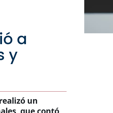
ió a
s y
realizó un
ales, que contó