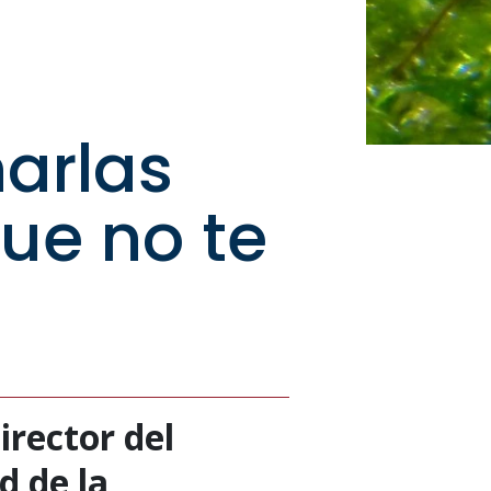
harlas
ue no te
irector del
d de la