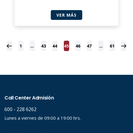
VER MÁS
1
…
43
44
45
46
47
…
61