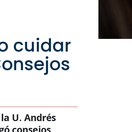
o cuidar
Consejos
 la U. Andrés
egó consejos