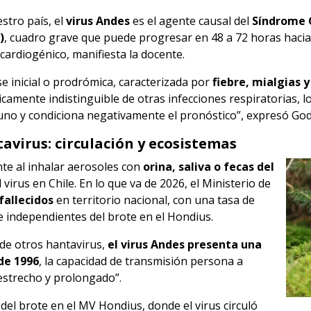
stro país, el
virus Andes
es el agente causal del
Síndrome 
)
, cuadro grave que puede progresar en 48 a 72 horas hacia 
cardiogénico, manifiesta la docente.
se inicial o prodrómica, caracterizada por
fiebre, mialgias 
nicamente indistinguible de otras infecciones respiratorias, lo
no y condiciona negativamente el pronóstico”, expresó God
avirus: circulación y ecosistemas
te al inhalar aerosoles con
orina, saliva o
fecas del
l virus en Chile. En lo que va de 2026, el Ministerio de
 fallecidos
en territorio nacional, con una tasa de
 e independientes del brote en el Hondius.
 de otros hantavirus,
el virus Andes presenta una
de 1996
, la capacidad de transmisión persona a
estrecho y prolongado”.
del brote en el MV Hondius, donde el virus circuló