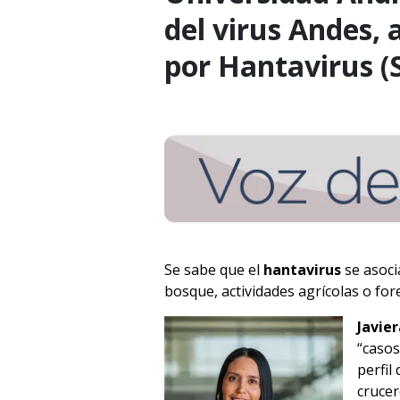
del virus Andes,
por Hantavirus (
Se sabe que el
hantavirus
se asoci
bosque, actividades agrícolas o fore
Javie
“casos
perfil
cruce