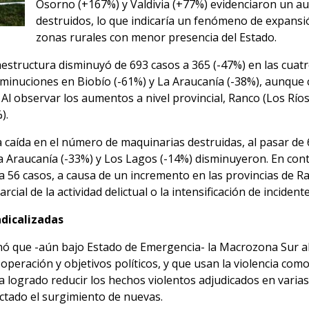
Osorno (+167%) y Valdivia (+77%) evidenciaron un a
destruidos, lo que indicaría un fenómeno de expansión
zonas rurales con menor presencia del Estado.
aestructura disminuyó de 693 casos a 365 (-47%) en las cua
sminuciones en Biobío (-61%) y La Araucanía (-38%), aunque
 Al observar los aumentos a nivel provincial, Ranco (Los Río
).
caída en el número de maquinarias destruidas, al pasar de 6
 Araucanía (-33%) y Los Lagos (-14%) disminuyeron. En contr
56 casos, a causa de un incremento en las provincias de Ran
cial de la actividad delictual o la intensificación de incident
adicalizadas
ó que -aún bajo Estado de Emergencia- la Macrozona Sur a
 operación y objetivos políticos, y que usan la violencia com
 ha logrado reducir los hechos violentos adjudicados en varia
ctado el surgimiento de nuevas.