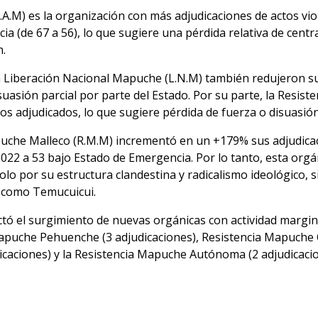
A.M) es la organización con más adjudicaciones de actos viol
 (de 67 a 56), lo que sugiere una pérdida relativa de centr
.
 Liberación Nacional Mapuche (L.N.M) también redujeron su
suasión parcial por parte del Estado. Por su parte, la Resi
tos adjudicados, lo que sugiere pérdida de fuerza o disuasión
Mapuche Malleco (R.M.M) incrementó en un +179% sus adjudic
2022 a 53 bajo Estado de Emergencia. Por lo tanto, esta orgá
solo por su estructura clandestina y radicalismo ideológico,
s como Temucuicui.
tó el surgimiento de nuevas orgánicas con actividad margina
puche Pehuenche (3 adjudicaciones), Resistencia Mapuche Ca
dicaciones) y la Resistencia Mapuche Autónoma (2 adjudicacio