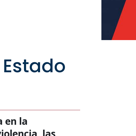
 Estado
 en la
olencia, las