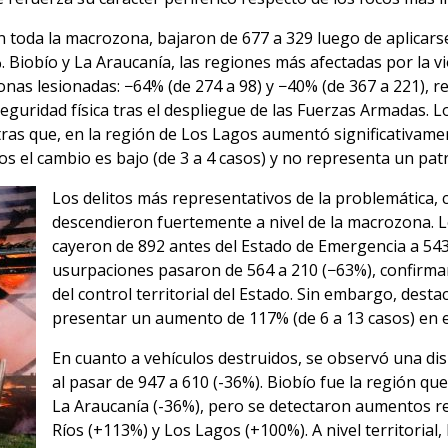
 toda la macrozona, bajaron de 677 a 329 luego de aplicars
 Biobío y La Araucanía, las regiones más afectadas por la v
onas lesionadas: −64% (de 274 a 98) y −40% (de 367 a 221), re
eguridad física tras el despliegue de las Fuerzas Armadas. L
ntras que, en la región de Los Lagos aumentó significativam
 el cambio es bajo (de 3 a 4 casos) y no representa un pat
Los delitos más representativos de la problemática,
descendieron fuertemente a nivel de la macrozona. L
cayeron de 892 antes del Estado de Emergencia a 543
usurpaciones pasaron de 564 a 210 (−63%), confirma
del control territorial del Estado. Sin embargo, desta
presentar un aumento de 117% (de 6 a 13 casos) en es
En cuanto a vehículos destruidos, se observó una d
al pasar de 947 a 610 (-36%). Biobío fue la región que
La Araucanía (-36%), pero se detectaron aumentos re
Ríos (+113%) y Los Lagos (+100%). A nivel territorial,