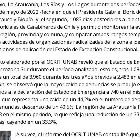
ío, La Araucanía, Los Ríos y Los Lagos durante dos períodos
7 de mayo de 2022 -fecha en que el Presidente Gabriel Boric
rauco y Biobío- y, el segundo, 1.083 días posteriores a la ent
 oficiales de Carabineros de Chile y permitió monitorear la e
or región, provincia y comuna, y comparar ambos rangos temp
s actividades de organizaciones radicalizadas de la zona e ide
 años de aplicación del Estado de Excepción Constitucional.
to elaborado por el OCRIT UNAB reveló que el Estado de Em
acrozona Sur durante el período analizado, esto es, tras 1.0
 un total de 3.960 durante los tres años previos a 2.483 en 
ión, se observó que la mayor caída de denuncias se produjo en
ios a la declaración del Estado de Emergencia a 740 en el m
lo que representa una caída de un 44,2% en el número de denu
denuncias, descenso de un 40,5%. La región de La Araucanía f
 en el mismo período, lo que refleja una reducción de un 33,
as, cayendo en un 33,3%.
A su vez, el informe del OCRIT UNAB contabilizó que,