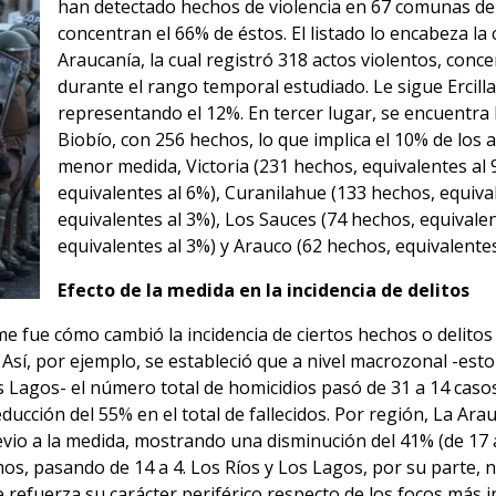
han detectado hechos de violencia en 67 comunas de 
concentran el 66% de éstos. El listado lo encabeza la 
Araucanía, la cual registró 318 actos violentos, conc
durante el rango temporal estudiado. Le sigue Ercill
representando el 12%. En tercer lugar, se encuentra
Biobío, con 256 hechos, lo que implica el 10% de los 
menor medida, Victoria (231 hechos, equivalentes al 
equivalentes al 6%), Curanilahue (133 hechos, equiva
equivalentes al 3%), Los Sauces (74 hechos, equivalen
equivalentes al 3%) y Arauco (62 hechos, equivalentes
Efecto de la medida en la incidencia de delitos
 fue cómo cambió la incidencia de ciertos hechos o delitos 
Así, por ejemplo, se estableció que a nivel macrozonal -est
s Lagos- el número total de homicidios pasó de 31 a 14 caso
ducción del 55% en el total de fallecidos. Por región, La Ara
io a la medida, mostrando una disminución del 41% (de 17 a
s, pasando de 14 a 4. Los Ríos y Los Lagos, por su parte, 
 refuerza su carácter periférico respecto de los focos más i