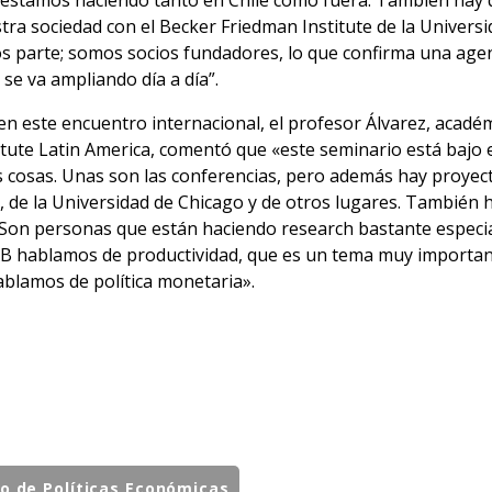
 estamos haciendo tanto en Chile como fuera. También hay q
stra sociedad con el Becker Friedman Institute de la Univers
s parte; somos socios fundadores, lo que confirma una age
 se va ampliando día a día”.
n este encuentro internacional, el profesor Álvarez, académ
itute Latin America, comentó que «este seminario está bajo e
 cosas. Unas son las conferencias, pero además hay proyect
 de la Universidad de Chicago y de otros lugares. También ha
Son personas que están haciendo research bastante especia
NAB hablamos de productividad, que es un tema muy important
ablamos de política monetaria».
to de Políticas Económicas