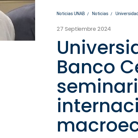
Noticias UNAB
Noticias
Universida
27 Septiembre 2024
Universi
Banco Ce
seminari
internac
macroe