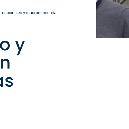
nternacionales y macroeconomía
o y
an
as