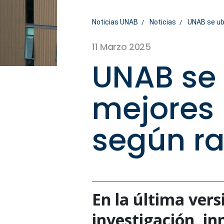
Noticias UNAB
Noticias
UNAB se ub
11 Marzo 2025
UNAB se 
mejores 
según r
En la última ver
investigación, in