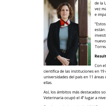
de la 
vez má
e impa
“Estos
están 
invest
nuevos
Torrea
Resul
Con el
científica de las instituciones en 1
universidades del país en 11 áreas
ellas.
Así, los ámbitos más destacados son 
Veterinaria ocupó el 4º lugar a nive