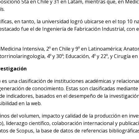
posicionó 5ta en Chile y 31 en Latam, mientras que, en Medic
s.
íficas, en tanto, la universidad logró ubicarse en el top 10 na
stacado fue el de Ingeniería de Fabricación Industrial, con el
Medicina Intensiva, 2º en Chile y 9º en Latinoamérica; Anatom
torrinolaringología, 4º y 30º; Educación, 4º y 22º, y Cirugía en 
vestigación
 es una clasificación de instituciones académicas y relaciona
generación de conocimiento. Estas son clasificadas mediant
de indicadores, basados en el desempeño de la investigación,
ibilidad en la web.
inos del volumen, impacto y calidad de la producción en inves
, liderazgo científico, colaboración internacional y publicaci
os de Scopus, la base de datos de referencias bibliográficas y