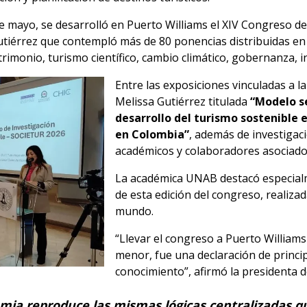
de mayo, se desarrolló en Puerto Williams el XIV Congreso de 
tiérrez que contempló más de 80 ponencias distribuidas en
rimonio, turismo científico, cambio climático, gobernanza, in
Entre las exposiciones vinculadas a 
Melissa Gutiérrez titulada
“Modelo se
desarrollo del turismo sostenible e
en Colombia”
, además de investigac
académicos y colaboradores asociados
La académica UNAB destacó especialm
de esta edición del congreso, realizad
mundo.
“Llevar el congreso a Puerto Williams
menor, fue una declaración de princip
conocimiento”, afirmó la presidenta 
ia reproduce las mismas lógicas centralizadas qu