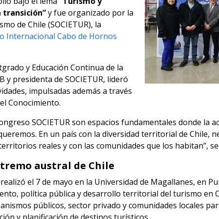
olló bajo el lema
“Turismo y
 transición”
y fue organizado por la
smo de Chile (SOCIETUR), la
o Internacional Cabo de Hornos
stgrado y Educación Continua de la
AB y presidenta de SOCIETUR, lideró
ividades, impulsadas además a través
el Conocimiento.
 Congreso SOCIETUR son espacios fundamentales donde la ac
ueremos. En un país con la diversidad territorial de Chile,
territorios reales y con las comunidades que los habitan”, se
tremo austral de Chile
 realizó el 7 de mayo en la Universidad de Magallanes, en P
ento, política pública y desarrollo territorial del turismo en 
anismos públicos, sector privado y comunidades locales para
ón y planificación de destinos turísticos.