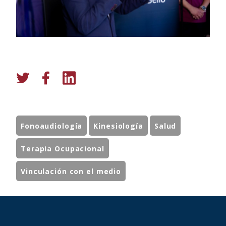
Fonoaudiología
Kinesiología
Salud
Terapia Ocupacional
Vinculación con el medio