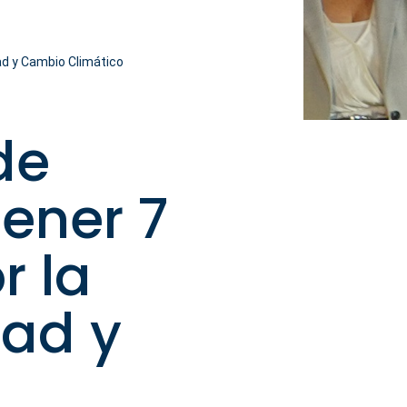
ad y Cambio Climático
de
ener 7
r la
dad y