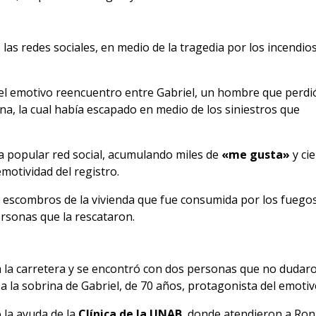
as redes sociales, en medio de la tragedia por los incendio
l emotivo reencuentro entre Gabriel, un hombre que perdi
ona, la cual había escapado en medio de los siniestros que
 la popular red social, acumulando miles de
«me gusta»
y ci
motividad del registro.
os escombros de la vivienda que fue consumida por los fuegos.
rsonas que la rescataron.
a la carretera y se encontró con dos personas que no dudaron
a la sobrina de Gabriel, de 70 años, protagonista del emoti
ó la ayuda de la
Clínica de la UNAB
, donde atendieron a Ron