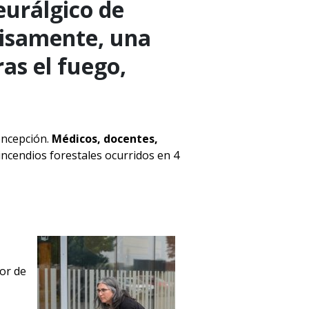
eurálgico de
cisamente, una
ras el fuego,
ncepción.
Médicos, docentes,
incendios forestales ocurridos en 4
vor de