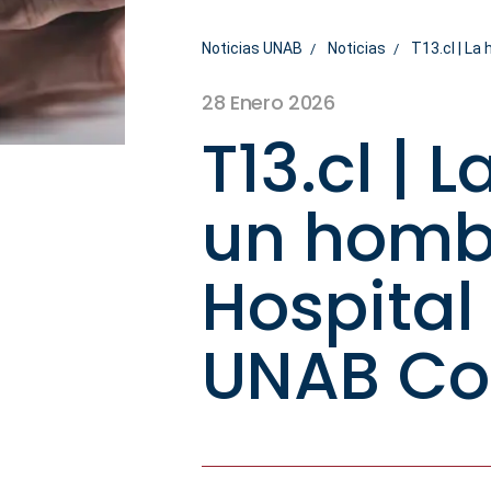
Noticias UNAB
Noticias
T13.cl | La
28 Enero 2026
T13.cl | 
un hombr
Hospital 
UNAB Co