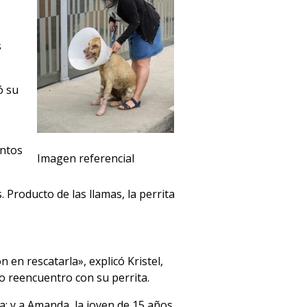
s
ó su
entos
Imagen referencial
 Producto de las llamas, la perrita
 en rescatarla», explicó Kristel,
vo reencuentro con su perrita.
a; y a Amanda, la joven de 15 años