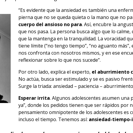
“Es evidente que la ansiedad es también una enfer
pierna que no se queda quieta o la mano que no para
cuerpo del ansioso no para
. Así, encubre la angust
que nos pasa. La persona busca algo que lo calme, 
que la mantenga en la tranquilidad. La voracidad q
tiene límite (“no tengo tiempo”, “no aguanto más”, et
nos confronta con nosotros mismos, y en ese encue
reflexionar sobre lo que nos sucede”.
Por otro lado, explica el experto,
el aburrimiento c
No actúa, busca ser estimulado y se es pasivo frente 
Surge la triada: ansiedad – paciencia – aburrimiento
Esperar irrita
. Algunos adolescentes asumen una po
ya”, donde los pedidos tienen que ser rápidos por no
pensamiento omnipotente de los adolescentes es cr
incluso el tiempo. Tenemos así:
ansiedad-tiempo-ir