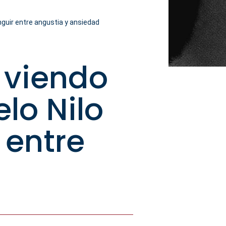
nguir entre angustia y ansiedad
 viendo
lo Nilo
 entre