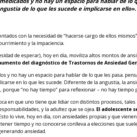
edicados y no hay un espacio para hablar de lo q
angustia de lo que les sucede e implicarse en ello».
ntados con la necesidad de “hacerse cargo de ellos mismos” 
 aburrimiento y la impaciencia.
esidad de esperar), hoy en día, moviliza altos montos de ansi
aumento del diagnóstico de Trastornos de Ansiedad Ge
 y no hay un espacio para hablar de lo que les pasa. pensa
licarse en lo que les sucede. Diferente de la angustia, la an
o, porque “no hay tiempo” para reflexionar – no hay tiempo 
oca en que uno tiene que lidiar con distintos procesos, tale
esponsabilidades, y la adultez que se ojea.
El adolescente s
 Esto lo vive, hoy en día, con ansiedades propias y que vienen
no tener tiempo y no conocerse conlleva a elecciones que suel
generando ansiedad.