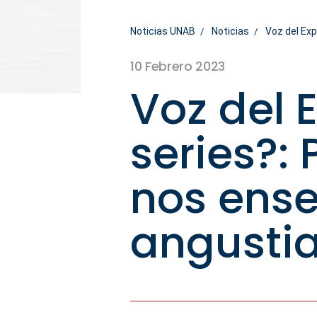
Noticias UNAB
Noticias
Voz del Exp
10 Febrero 2023
Voz del 
series?:
nos ense
angustia