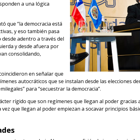
sponden a una lógica
ntó que “la democracia está
ctivas, y eso también pasa
 desde adentro a través del
uierda y desde afuera por
van consolidando,
coincidieron en señalar que
menes autocráticos que se instalan desde las elecciones d
milegales” para “secuestrar la democracia”.
ter rígido que son regímenes que llegan al poder gracias a 
vez que llegan al poder empiezan a socavar principios bás
dades