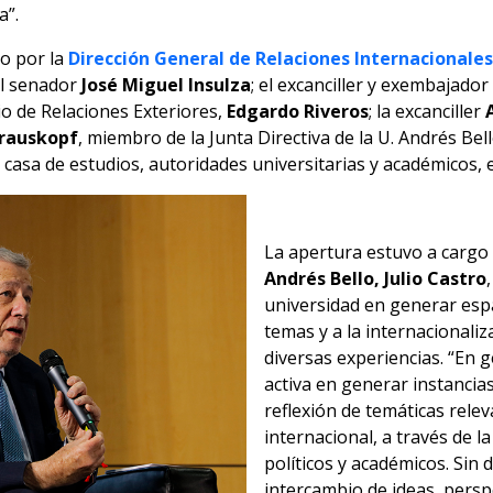
a”.
to por la
Dirección General de Relaciones Internacionales
el senador
José Miguel Insulza
; el excanciller y exembajador
io de Relaciones Exteriores,
Edgardo Riveros
; la excanciller
rauskopf
, miembro de la Junta Directiva de la U. Andrés Bell
a casa de estudios, autoridades universitarias y académicos, 
La apertura estuvo a cargo
Andrés Bello, Julio Castro
universidad en generar espa
temas y a la internacionali
diversas experiencias. “En g
activa en generar instancia
reflexión de temáticas rele
internacional, a través de l
políticos y académicos. Sin 
intercambio de ideas, perspe