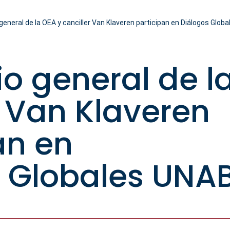
general de la OEA y canciller Van Klaveren participan en Diálogos Glob
io general de l
r Van Klaveren
an en
 Globales UNA