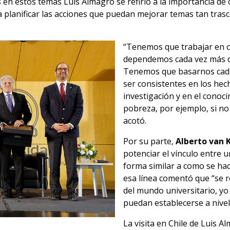
 en estos temas Luis Almagro se refirió a la importancia de c
a planificar las acciones que puedan mejorar temas tan tras
“Tenemos que trabajar en c
dependemos cada vez más del
Tenemos que basarnos cad
ser consistentes en los hech
investigación y en el conoc
pobreza, por ejemplo, si n
acotó.
Por su parte,
Alberto van 
potenciar el vínculo entre 
forma similar a como se ha
esa línea comentó que “se 
del mundo universitario, yo
puedan establecerse a nivel
La visita en Chile de Luis A