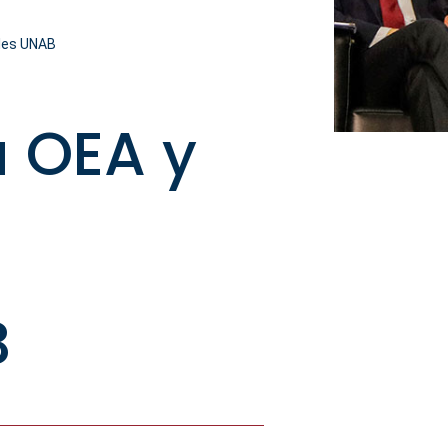
ales UNAB
a OEA y
B