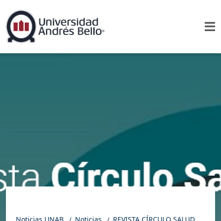
Noticias UNAB
Noticias
REVISTA CÍRCULO SALUD | Un hallazgo que abre una nueva vía terapéutica para la depresión