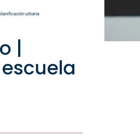
planificación urbana
o |
e escuela