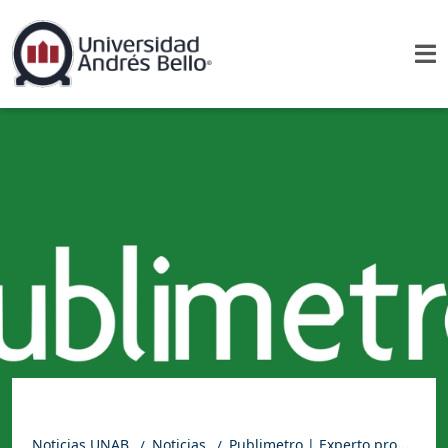
Noticias UNAB
Noticias
Publimetro | Experto propone cambios legales por las licencias medicas