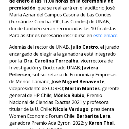
de enero a las 11.00 horas en la ceremonia de
premiación
, que se realizará en el auditorio José
María Aznar del Campus Casona de Las Condes
(Fernández Concha 700, Las Condes) de UNAB,
donde también serán reconocidas las 10 finalistas.
Para asistir es necesario inscribirse en
este enlace
.
Además del rector de UNAB,
Julio Castro
, el jurado
encargado de elegir a la ganadora está integrado
por la
Dra. Carolina Torrealba
, vicerrectora de
Investigación y Doctorado UNAB;
Javiera
Petersen
, subsecretaria de Economía y Empresas
de Menor Tamaño;
José Miguel Benavente
,
vicepresidente de CORFO;
Martín Montes
, gerente
general de HP Chile;
Mónica Rubio
, Premio
Nacional de Ciencias Exactas 2021 y profesora
titular de la U. Chile;
Nicole Verdugo
, presidenta
Women Economic Forum Chile;
Barbarita Lara
,
ganadora Premio Ada Byron 2022; y
Karen Thal
,