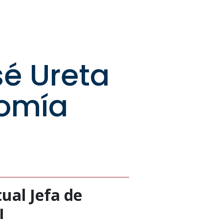
sé Ureta
nomía
ual Jefa de
l