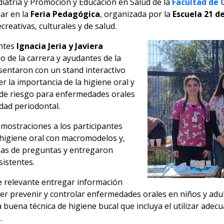
iatría y Promoción y Educación en Salud de la
Facultad de 
par en la
Feria Pedagógica
, organizada por la
Escuela 21 d
creativas, culturales y de salud.
ntes
Ignacia Jeria y Javiera
o de la carrera y ayudantes de la
sentaron con un stand interactivo
r la importancia de la higiene oral y
 de riesgo para enfermedades orales
dad periodontal.
mostraciones a los participantes
higiene oral con macromodelos y,
das de preguntas y entregaron
sistentes.
 relevante entregar información
der prevenir y controlar enfermedades orales en niños y adu
 buena técnica de higiene bucal que incluya el utilizar ade
.