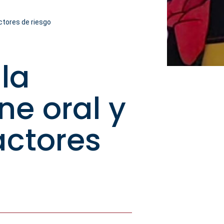
ctores de riesgo
la
ne oral y
actores