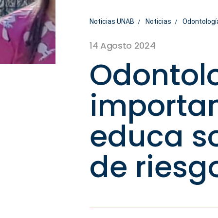
Noticias UNAB
Noticias
Odontología
14 Agosto 2024
Odontol
importan
educa so
de riesg