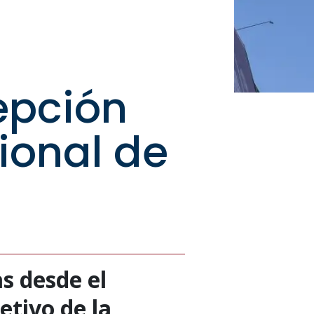
epción
ional de
s desde el
etivo de la