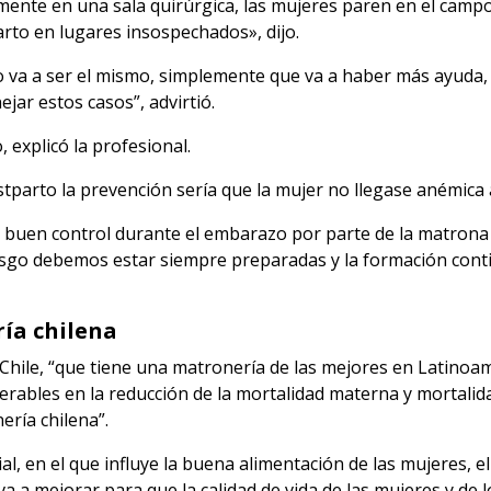
ente en una sala quirúrgica, las mujeres paren en el campo
arto en lugares insospechados», dijo.
o va a ser el mismo, simplemente que va a haber más ayuda
jar estos casos”, advirtió.
 explicó la profesional.
tparto la prevención sería que la mujer no llegase anémica 
 buen control durante el embarazo por parte de la matrona 
riesgo debemos estar siempre preparadas y la formación con
ría chilena
Chile, “que tiene una matronería de las mejores en Latinoam
rables en la reducción de la mortalidad materna y mortalid
ería chilena”.
l, en el que influye la buena alimentación de las mujeres, el
o va a mejorar para que la calidad de vida de las mujeres y de 