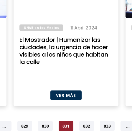
11 Abril 2024
UNAB en los Medios
El Mostrador | Humanizar las
ciudades, la urgencia de hacer
visibles a los niños que habitan
la calle
VER MÁS
…
829
830
831
832
833
…