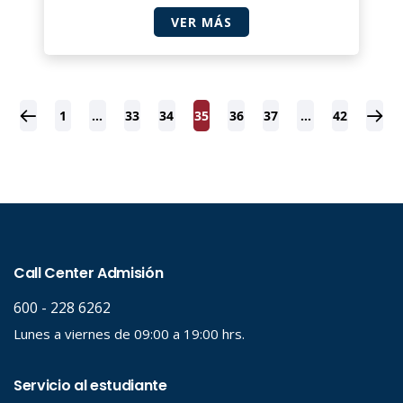
VER MÁS
1
…
33
34
35
36
37
…
42