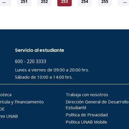
…
251
252
253
254
255
…