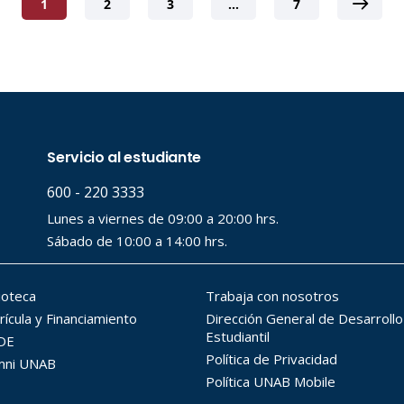
1
2
3
…
7