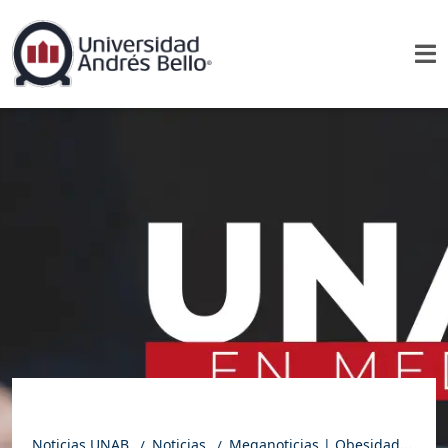
Noticias UNAB
Noticias
Meganoticias | Obesidad en mascotas: los errores que cometes sin darte cuenta y cómo corregirlos